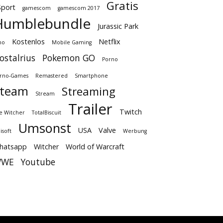
Gratis
Sport
gamescom
gamescom 2017
Humblebundle
Jurassic Park
Kostenlos
Netflix
no
Mobile Gaming
ostalrius
Pokemon GO
Porno
rno-Games
Remastered
Smartphone
Steam
Streaming
Stream
Trailer
Twitch
e Witcher
TotalBiscuit
Umsonst
USA
Valve
isoft
Werbung
hatsapp
Witcher
World of Warcraft
WE
Youtube