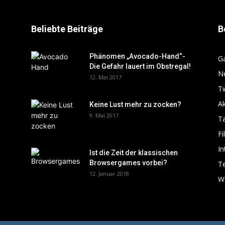
Beliebte Beiträge
B
Phänomen „Avocado-Hand“-
G
Die Gefahr lauert im Obstregal!
N
12. Mai 2017
T
Ak
Keine Lust mehr zu zocken?
9. Mai 2017
T
Fi
In
Ist die Zeit der klassischen
Browsergames vorbei?
T
12. Januar 2018
Wo