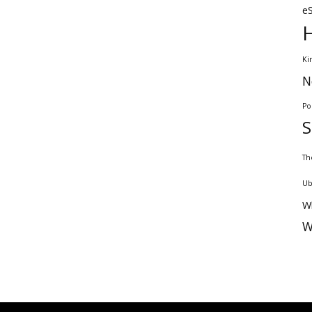
e
Ki
N
Po
Th
Ub
W
W