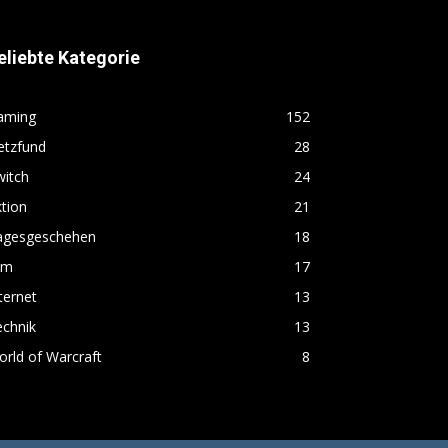
eliebte Kategorie
aming
152
etzfund
28
witch
24
tion
21
agesgeschehen
18
lm
17
ternet
13
echnik
13
rld of Warcraft
8