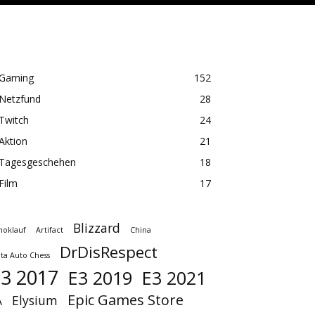
Gaming
152
Netzfund
28
Twitch
24
Aktion
21
Tagesgeschehen
18
Film
17
Blizzard
oklauf
Artifact
China
DrDisRespect
ta Auto Chess
3 2017
E3 2019
E3 2021
Epic Games Store
Elysium
A