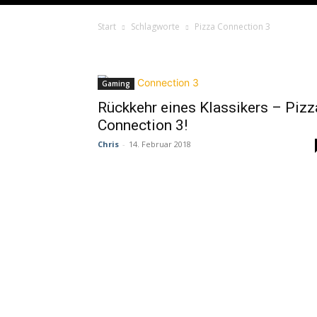
Start
Schlagworte
Pizza Connection 3
Schlagwort: Pizza Con
Gaming
Rückkehr eines Klassikers – Pizz
Connection 3!
Chris
-
14. Februar 2018