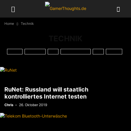
Home
Technik
TECHNIK
AKTION
ALLGEMEIN
BILD
BROWSERGAMES
FILM
GAMING
HARDWARE
HOBBY
INTERNET
KURIOSES
MEINUNG
NACHGEDACHT
NETZFUND
POLITIK
STREAMING
TAGESGESCHEHEN
TECHNIK
TV
WERBUNG
WORLD OF WARCRAFT
WRESTLING
YOUTUBE
RuNet: Russland will staatlich
kontrolliertes Internet testen
Chris
-
26. Oktober 2019