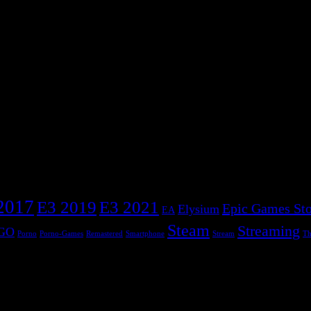
2017
E3 2019
E3 2021
Epic Games Sto
Elysium
EA
Steam
Streaming
 GO
Porno
Porno-Games
Remastered
Smartphone
Stream
Th
en Themen Wir sind offen für Anfragen bezüglich Koorperationen, Spie