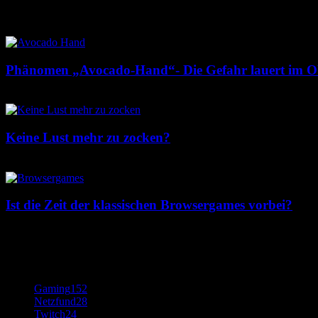
Beliebte Beiträge
Phänomen „Avocado-Hand“- Die Gefahr lauert im Ob
12. Mai 2017
Keine Lust mehr zu zocken?
9. Mai 2017
Ist die Zeit der klassischen Browsergames vorbei?
12. Januar 2018
Beliebte Kategorie
Gaming
152
Netzfund
28
Twitch
24