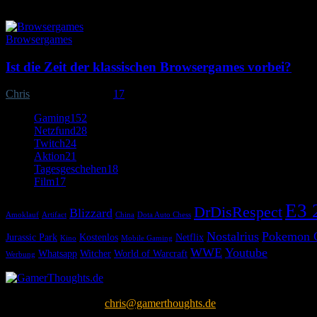
Browsergames
Ist die Zeit der klassischen Browsergames vorbei?
Chris
-
12. Januar 2018
17
Gaming
152
Netzfund
28
Twitch
24
Aktion
21
Tagesgeschehen
18
Film
17
E3 
DrDisRespect
Blizzard
Amoklauf
Artifact
China
Dota Auto Chess
Nostalrius
Pokemon
Jurassic Park
Kostenlos
Netflix
Kino
Mobile Gaming
WWE
Youtube
Whatsapp
Witcher
World of Warcraft
Werbung
Gamerthoughts ist ein Blog eines Gamers, der sich mit allen möglich
Kontaktieren Sie uns:
chris@gamerthoughts.de