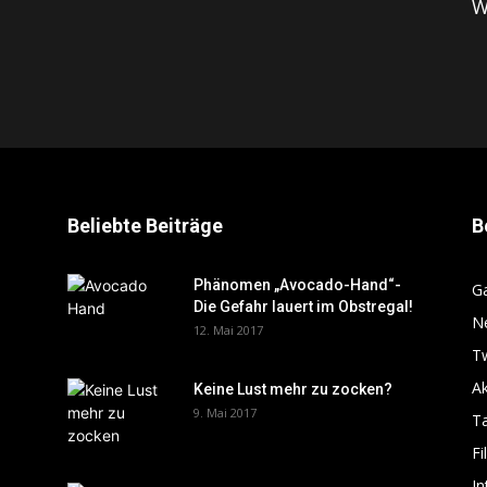
W
Beliebte Beiträge
B
Phänomen „Avocado-Hand“-
G
Die Gefahr lauert im Obstregal!
N
12. Mai 2017
T
Ak
Keine Lust mehr zu zocken?
9. Mai 2017
T
Fi
In