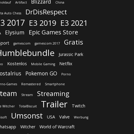
Blizzard
oklauf
Artifact
China
DrDisRespect
ta Auto Chess
3 2017
E3 2019
E3 2021
Epic Games Store
Elysium
A
Gratis
Sport
gamescom
gamescom 2017
Humblebundle
Jurassic Park
Kostenlos
Netflix
no
Mobile Gaming
ostalrius
Pokemon GO
Porno
rno-Games
Remastered
Smartphone
Steam
Streaming
Stream
Trailer
Twitch
e Witcher
TotalBiscuit
Umsonst
USA
Valve
isoft
Werbung
hatsapp
Witcher
World of Warcraft