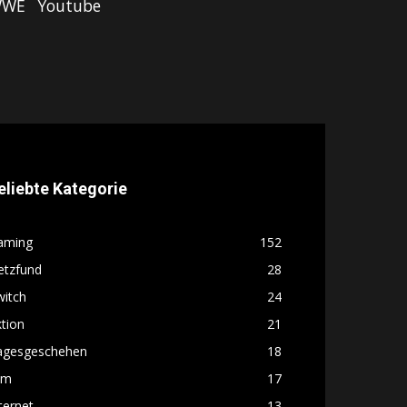
WE
Youtube
eliebte Kategorie
aming
152
etzfund
28
witch
24
tion
21
agesgeschehen
18
lm
17
ternet
13