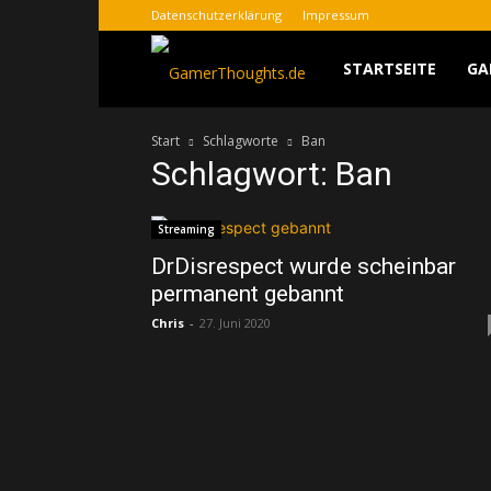
Datenschutzerklärung
Impressum
GamerThoughts
STARTSEITE
GA
Start
Schlagworte
Ban
Schlagwort: Ban
Streaming
DrDisrespect wurde scheinbar
permanent gebannt
Chris
-
27. Juni 2020