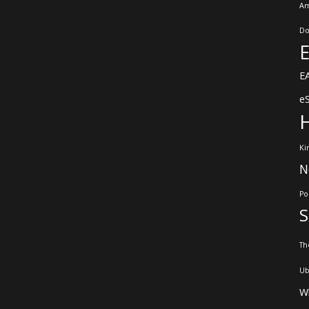
Am
Do
E
E
e
Ki
N
Po
Th
Ub
W