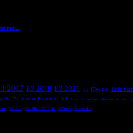
d mit...
3 2017
E3 2019
E3 2021
Epic Gam
Elysium
EA
Nostalrius
Pokemon GO
Netflix
Porno
Porno-Games
Remastered
Smartph
WWE
Youtube
sapp
Witcher
World of Warcraft
en Themen Wir sind offen für Anfragen bezüglich Koorperationen, Spie