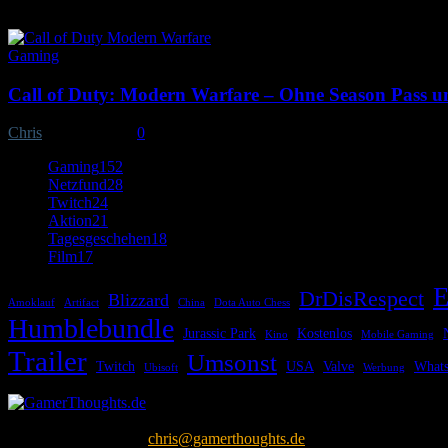
Gaming
Call of Duty: Modern Warfare – Ohne Season Pass un
Chris
-
4. Juni 2019
0
Gaming
152
Netzfund
28
Twitch
24
Aktion
21
Tagesgeschehen
18
Film
17
E
DrDisRespect
Blizzard
Amoklauf
Artifact
China
Dota Auto Chess
Humblebundle
Jurassic Park
Kostenlos
Kino
Mobile Gaming
Trailer
Umsonst
Twitch
USA
Valve
What
Ubisoft
Werbung
Gamerthoughts ist ein Blog eines Gamers, der sich mit allen möglich
Kontaktieren Sie uns:
chris@gamerthoughts.de