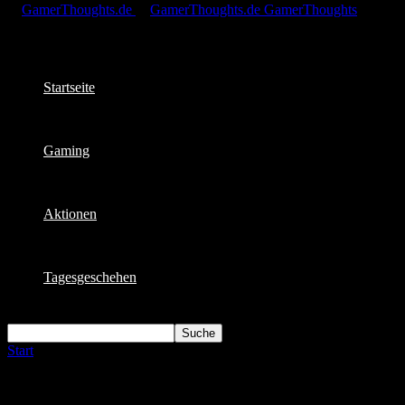
GamerThoughts
Startseite
Gaming
Aktionen
Tagesgeschehen
Start
Schlagworte
Call of Duty
Schlagwort: Call of Duty