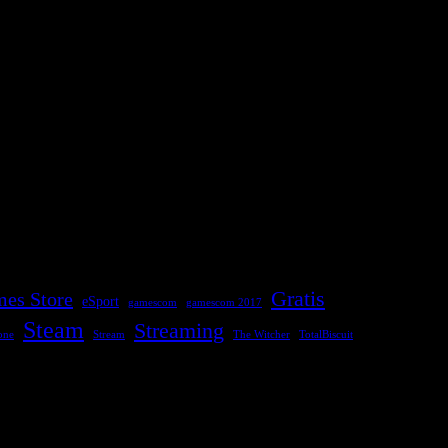
Gratis
es Store
eSport
gamescom
gamescom 2017
Steam
Streaming
one
Stream
The Witcher
TotalBiscuit
letests und ähnlichem!