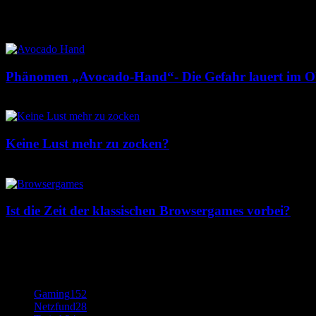
Beliebte Beiträge
Phänomen „Avocado-Hand“- Die Gefahr lauert im Ob
12. Mai 2017
Keine Lust mehr zu zocken?
9. Mai 2017
Ist die Zeit der klassischen Browsergames vorbei?
12. Januar 2018
Beliebte Kategorie
Gaming
152
Netzfund
28