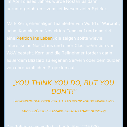
Im April dieses Jahres wurde Nostalrius dann
heruntergefahren – zum Leidwesen vieler Spieler.
Mark Kern, ehemaliger Teamleiter von World of Warcraft,
nahm Kontakt zum Nostalrius-Team auf und man rief
eine
Petition ins Leben
, die zeigen sollte wieviel
Interesse an Nostalrius und einer Classic-Version von
WoW besteht. Kern und die Teilnehmer fordern darin
außerdem Blizzard zu eigenen Servern oder dem dulden
von ehrenamtlichen Projekten auf.
„YOU THINK YOU DO, BUT YOU
DON’T!“
(WOW EXECUTIVE PRODUCER J. ALLEN BRACK AUF DIE FRAGE EINES
FANS BEZÜGLICH BLIZZARD-EIGENEN LEGACY SERVERN)
Die Petition sammelte bis heute über 275.000