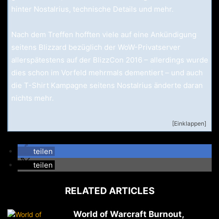
hinter Nostalrius, technische Details und mehr.
Nach dem Treffen hofften viele auf eine Ankündigung
seitens Blizzard bezüglich der WoW-Privatserver
allerspätestens auf der BlizzCon 2016 – allerdings wurde
dies schon im Vorfeld mehrmals dementiert – und auch
die T-Shirt Kampagne seitens Nostalrius änderte daran
nichts mehr.
[Einklappen]
teilen
teilen
RELATED ARTICLES
World of Warcraft Burnout,