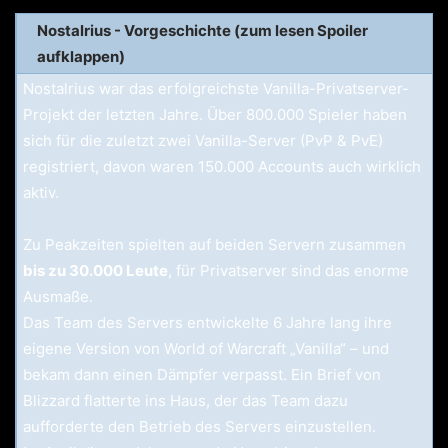
Nostalrius - Vorgeschichte (zum lesen Spoiler
aufklappen)
Nostalrius war das erfolgreichste Vanilla-Privatserver-
Projekt der letzten Jahre. Über 800.000 Spieler haben
sich für die zuletzt zwei Vanilla-Server (PvP & PvE)
registriert, davon waren 150.000 Accounts auch wirklich
aktiv.
Zu Peakzeiten spielten auf beiden Servern zusammen
bis zu 30.000 Leute
, für Privatserver sind das enorme
Ausmaße.
Das Team des Servers entwickelte 6 Jahre lang ihre
eigene Version von World of Warcraft „Vanilla“ – und
bekam dann einen Dämpfer verpasst. Ein Brief von
Blizzard flatterte ins Haus, der das Team dazu
aufforderte den Betrieb des Servers einzustellen.