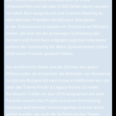
Unterschriften und die über 5.000 Seiten davon wurden
von Mark Kern ausgedruckt und in einem Meeting an
Mike Morhain, Präsident bei Blizzard, übergeben.
In der Zwischenzeit prasselte ein Shitstorm auf Blizzard
herein, die sich mit der erzwungen Schließung des
Servers und ihrem Kurs entgegen jeglichen Interesses
seitens der Community für ältere Spielversionen (siehe
Zitat) keine Freunde gemacht hatten.
Als versöhnliche Geste und als Zeichen des guten
Willens luden die Entwickler die Betreiber von Nostalrius
zu sich ins Blizzard HQ nach Irvine in Kalifornien ein, um
über das Thema Privat- & Legacy-Server zu reden.
Bei diesem Treffen im Juni 2016 besprachen die zwei
Parteien sowohl das Projekt und seine Entwicklung,
inklusive auftretender Schwierigkeiten und wie diese
gelöst wurden, als auch die Aufstellung des Teams