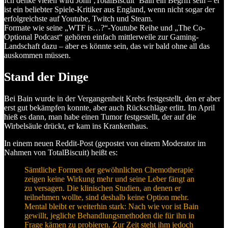
Ich denke vielen wird John ‚TotalBiscuit‘ Bain ein Begriff sein – er
ist ein beliebter Spiele-Kritiker aus England, wenn nicht sogar der
erfolgreichste auf Youtube, Twitch und Steam.
Formate wie seine „WTF is…?“-Youtube Reihe und „The Co-
Optional Podcast“ gehören einfach mittlerweile zur Gaming-
Landschaft dazu – aber es könnte sein, das wir bald ohne all das
auskommen müssen.
Stand der Dinge
Bei Bain wurde in der Vergangenheit Krebs festgestellt, den er aber
erst gut bekämpfen konnte, aber auch Rückschläge erlitt. Im April
hieß es dann, man habe einen Tumor festgestellt, der auf die
Wirbelsäule drückt, er kam ins Krankenhaus.
In einem neuen Reddit-Post (gepostet von einem Moderator im
Nahmen von TotalBiscuit) heißt es:
Sämtliche Formen der gewöhnlichen Chemotherapie
zeigen keine Wirkung mehr und seine Leber fängt an
zu versagen. Die klinischen Studien, an denen er
teilnehmen wollte, sind deshalb keine Option mehr.
Mental bleibt er weiterhin stark: Nach wie vor ist Bain
gewillt, jegliche Behandlungsmethoden die für ihn in
Frage kämen zu probieren. Zur Zeit steht ihm jedoch