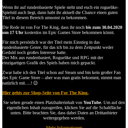
Wenn ihr auf rundenbasierte Spiele steht und euch ein roguelike-
Spielstil auch liegt, dann habt ihr aktuell die Chance einen guten
Titel in diesem Bereich umsonst zu bekommen.
Die Rede ist von For The King, dass ihr noch
bis zum 30.04.2020
um 17 Uhr
kostenlos im Epic Games Store bekommen könnt.
Für mich persönlich war der Titel mein Einstieg in das
rundenbasierte Genre, für das ich bis zu dem Zeitpunkt weder
Geduld noch großes Interesse hatte.
Der Mix aus rundenbasiert, Roguelike und RPG mit der
einzigartigen Grafik des Spiels haben mich gepackt.
Zwar habe ich den Titel schon auf Steam und bin kein großer Fan
des Epic Game Store – aber was man gratis bekommt, nimmt man
natürlich mit….! 😉
Hier gehts zur Shop-Seite von For The King.
Sie sehen gerade einen Platzhalterinhalt von
YouTube
. Um auf den
eigentlichen Inhalt zuzugreifen, klicken Sie auf die Schaltfläche
unten. Bitte beachten Sie, dass dabei Daten an Drittanbieter
weitergegeben werden.
Mehr Informationen