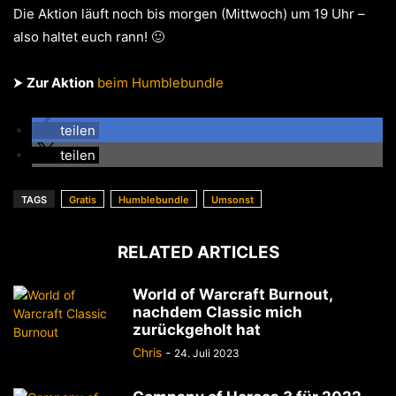
Die Aktion läuft noch bis morgen (Mittwoch) um 19 Uhr –
also haltet euch rann! 🙂
⮞
Zur Aktion
beim Humblebundle
teilen
teilen
TAGS
Gratis
Humblebundle
Umsonst
RELATED ARTICLES
World of Warcraft Burnout,
nachdem Classic mich
zurückgeholt hat
Chris
-
24. Juli 2023