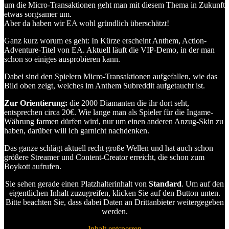
um die Micro-Transaktionen geht man mit diesem Thema in Zukunft
etwas sorgsamer um.
Aber da haben wir EA wohl gründlich überschätzt!
Ganz kurz worum es geht: In Kürze erscheint Anthem, Action-
Adventure-Titel von EA. Aktuell läuft die VIP-Demo, in der man
schon so einiges ausprobieren kann.
Dabei sind den Spielern Micro-Transaktionen aufgefallen, wie das
Bild oben zeigt, welches im Anthem Subreddit aufgetaucht ist.
Zur Orientierung:
die 2000 Diamanten die ihr dort seht,
entsprechen circa 20€. Wie lange man als Spieler für die Ingame-
Währung farmen dürfen wird, nur um einen anderen Anzug-Skin zu
haben, darüber will ich garnicht nachdenken.
Das ganze schlägt aktuell recht große Wellen und hat auch schon
größere Streamer und Content-Creator erreicht, die schon zum
Boykott aufrufen.
Sie sehen gerade einen Platzhalterinhalt von
Standard
. Um auf den
eigentlichen Inhalt zuzugreifen, klicken Sie auf den Button unten.
Bitte beachten Sie, dass dabei Daten an Drittanbieter weitergegeben
werden.
Inhalt entsperren