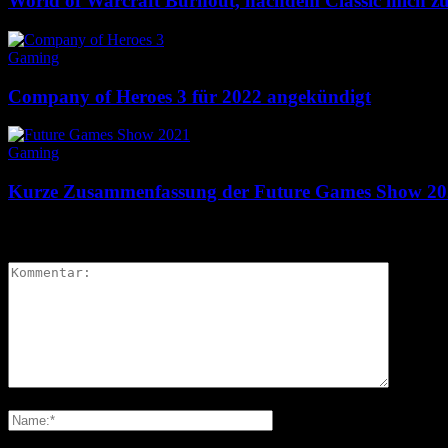
World of Warcraft Burnout, nachdem Classic mich zu
Gaming
Company of Heroes 3 für 2022 angekündigt
Gaming
Kurze Zusammenfassung der Future Games Show 20
Kommentieren Sie den Artikel
Bitte geben Sie Ihren Kommentar ein!
Bitte geben Sie hier Ihren Namen ein