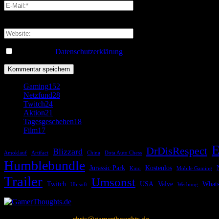
Sie haben eine falsche E-Mail-Adresse eingegeben!
Bitte geben Sie hier Ihre E-Mail-Adresse ein
Ich habe die
Datenschutzerklärung
gelesen und akzeptiert.
*
Gaming
152
Netzfund
28
Twitch
24
Aktion
21
Tagesgeschehen
18
Film
17
E
DrDisRespect
Blizzard
Amoklauf
Artifact
China
Dota Auto Chess
Humblebundle
Jurassic Park
Kostenlos
Kino
Mobile Gaming
Trailer
Umsonst
Twitch
USA
Valve
What
Ubisoft
Werbung
Gamerthoughts ist ein Blog eines Gamers, der sich mit allen möglich