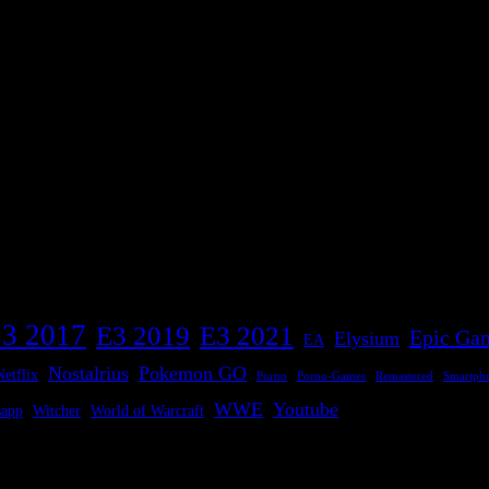
3 2017
E3 2019
E3 2021
Epic Gam
Elysium
EA
Nostalrius
Pokemon GO
Netflix
Porno
Porno-Games
Remastered
Smartph
WWE
Youtube
sapp
Witcher
World of Warcraft
en Themen Wir sind offen für Anfragen bezüglich Koorperationen, Spie