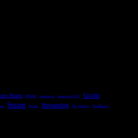
Gratis
es Store
eSport
gamescom
gamescom 2017
Steam
Streaming
one
Stream
The Witcher
TotalBiscuit
letests und ähnlichem!