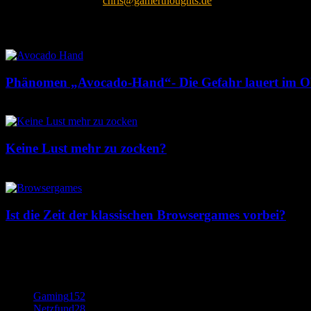
Kontaktieren Sie uns:
chris@gamerthoughts.de
Beliebte Beiträge
Phänomen „Avocado-Hand“- Die Gefahr lauert im Ob
12. Mai 2017
Keine Lust mehr zu zocken?
9. Mai 2017
Ist die Zeit der klassischen Browsergames vorbei?
12. Januar 2018
Beliebte Kategorie
Gaming
152
Netzfund
28