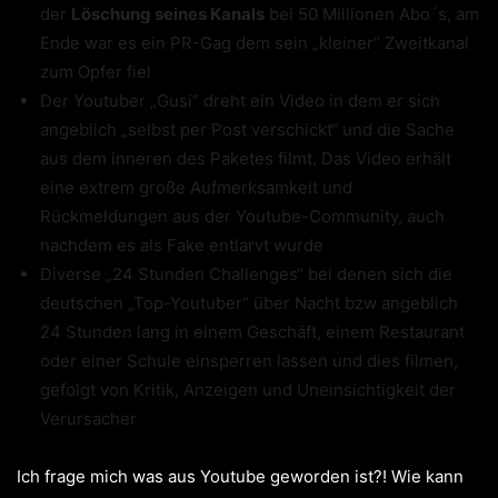
der
Löschung seines Kanals
bei 50 Millionen Abo´s, am
Ende war es ein PR-Gag dem sein „kleiner“ Zweitkanal
zum Opfer fiel
Der Youtuber „Gusi“ dreht ein Video in dem er sich
angeblich „selbst per Post verschickt“ und die Sache
aus dem inneren des Paketes filmt. Das Video erhält
eine extrem große Aufmerksamkeit und
Rückmeldungen aus der Youtube-Community, auch
nachdem es als Fake entlarvt wurde
Diverse „24 Stunden Challenges“ bei denen sich die
deutschen „Top-Youtuber“ über Nacht bzw angeblich
24 Stunden lang in einem Geschäft, einem Restaurant
oder einer Schule einsperren lassen und dies filmen,
gefolgt von Kritik, Anzeigen und Uneinsichtigkeit der
Verursacher
Ich frage mich was aus Youtube geworden ist?! Wie kann