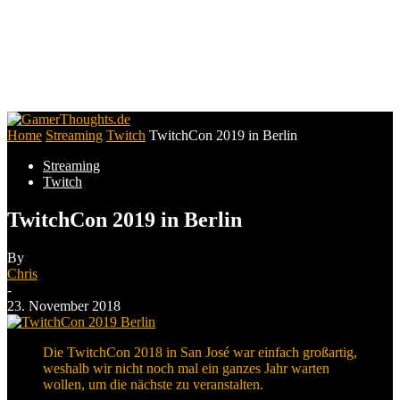
Home
Streaming
Twitch
TwitchCon 2019 in Berlin
Streaming
Twitch
TwitchCon 2019 in Berlin
By
Chris
-
23. November 2018
Die TwitchCon 2018 in San José war einfach großartig,
weshalb wir nicht noch mal ein ganzes Jahr warten
wollen, um die nächste zu veranstalten.