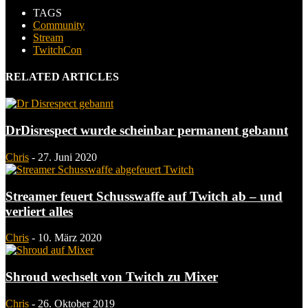
TAGS
Community
Stream
TwitchCon
RELATED ARTICLES
DrDisrespect wurde scheinbar permanent gebannt
Chris
-
27. Juni 2020
Streamer feuert Schusswaffe auf Twitch ab – und
verliert alles
Chris
-
10. März 2020
Shroud wechselt von Twitch zu Mixer
Chris
-
26. Oktober 2019