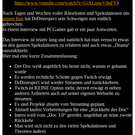
https://www.youtube.com/watch?v=GjXLmwV9nFY
)
Nach Tagen und Wochen voller Rätselraten und Spekulationen um
seinen Ban
hat DrDisrespect sein Schweigen nun endlich
gebrochen.
In einem Interview mit PCGamer gab er ein paar Antworten.
Das Interview ist relativ lang und natürlich hat man versucht etwas
zu den ganzen Spekulationen zu erfahren und auch etwas „Drama“
rauszukitzeln.
Hier mal eine kurze Zusammenfassung:
Der Doc weiß angeblich bis heute nicht, warum er gebannt
wurde
Es werden rechtliche Schritte gegen Twitch erwägt.
DrDisrespect wird wieder Streamen und zurückkehren.
Twitch ist KEINE Option mehr, derzeit erwägt er neben
anderen Anbietern auch auf seiner eigenen Webseite zu
streamen.
Es sind Projekte abseits vom Streaming geplant.
Aktuell laufen Vorbereitungen für eine „Rückkehr des Doc“
Intern wird vom „Doc 3.0“ geredet, angelehnt an seine zweite
Rückkehr
Man wird sich nicht zu den vielen Spekulationen und
Theorien äußern